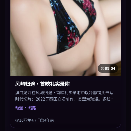
99:04
风屿归途·首映礼实录附
滨口龙介在风屿归途·首映礼实录附中以冷静镜头书写
时代切片：2022于泰国立项制作，类型为动漫。多线叙
事交汇于终局，真相与救赎并行，适合喜欢细读表演的
动漫
· 线路
影迷。摄影与配乐高度统一，城市夜景与内心戏互为镜
像。
10万
4.7千
4年前