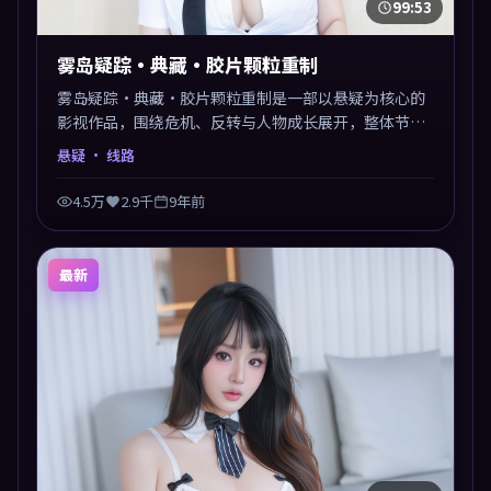
99:53
雾岛疑踪·典藏·胶片颗粒重制
雾岛疑踪·典藏·胶片颗粒重制是一部以悬疑为核心的
影视作品，围绕危机、反转与人物成长展开，整体节奏
紧凑，值得推荐观看。
悬疑
· 线路
4.5万
2.9千
9年前
最新