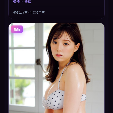
爱情
· 线路
7.1万
4千
6年前
最新