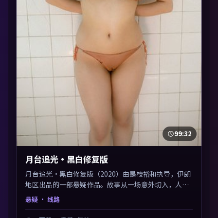
99:32
月台追光·黑白修复版
月台追光·黑白修复版（2020）由是枝裕和执导，伊朗
地区出品的一部悬疑作品。故事从一场意外切入，人物
在道德与生存之间反复摇摆，叙事层层推进，情绪克制
悬疑
· 线路
而有力。主演阵容以生活化表演见长，对手戏火花四
溅。