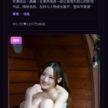
狂潮追凶·典藏·全景声版是一部以爱情为核心的影视
作品，围绕危机、反转与人物成长展开，整体节奏紧
凑，值得推荐观看。
爱情
· 线路
3.7万
2.8千
9年前
最新