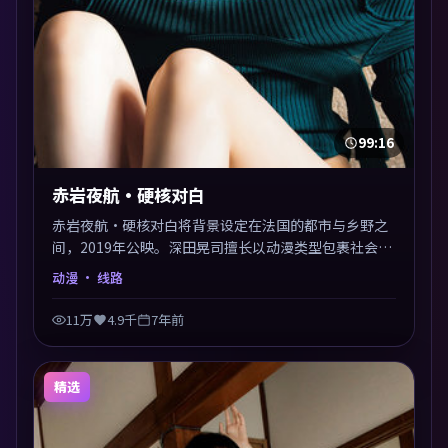
99:16
赤岩夜航·硬核对白
赤岩夜航·硬核对白将背景设定在法国的都市与乡野之
间，2019年公映。深田晃司擅长以动漫类型包裹社会议
题，节奏张弛有度，留白处耐人寻味。剪辑利落，悬念
动漫
· 线路
钩子分布均匀，适合一口气看完。
11万
4.9千
7年前
精选