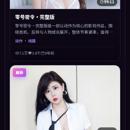
99:11
零号密令·完整版
零号密令·完整版是一部以动作为核心的影视作品，围
绕危机、反转与人物成长展开，整体节奏紧凑，值得推
荐观看。
动作
· 线路
7.1万
3.8千
9年前
最新