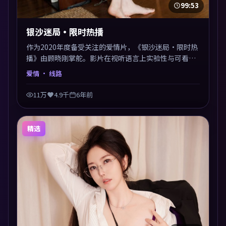
99:53
银沙迷局·限时热播
作为2020年度备受关注的爱情片，《银沙迷局·限时热
播》由顾晓刚掌舵。影片在视听语言上实验性与可看性
兼顾，人物关系错综复杂，后劲十足。美术与服化还原
爱情
· 线路
年代质感，细节经得起暂停回看。
11万
4.9千
6年前
精选