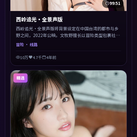
99:51
西岭追光·全景声版
西岭追光·全景声版将背景设定在中国台湾的都市与乡
野之间，2022年公映。文牧野擅长以冒险类型包裹社会
议题，节奏张弛有度，留白处耐人寻味。剪辑利落，悬
冒险
· 线路
念钩子分布均匀，适合一口气看完。
10万
4.7千
4年前
精选