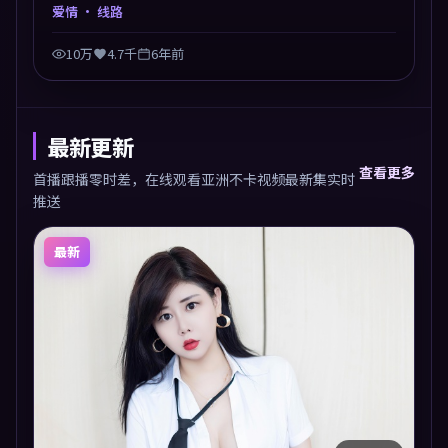
兼顾，人物关系错综复杂，后劲十足。美术与服化还原
爱情
· 线路
年代质感，细节经得起暂停回看。
10万
4.7千
6年前
最新更新
查看更多
首播跟播零时差，在线观看亚洲不卡视频最新集实时
推送
最新