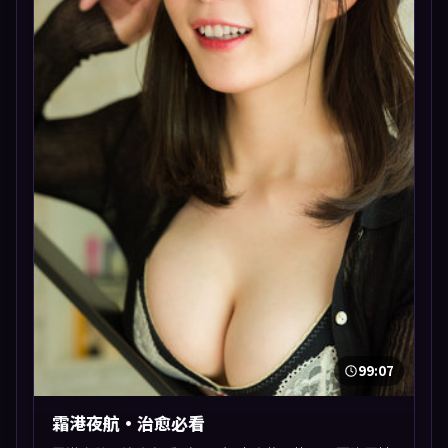
99:07
霜港夜航·治愈必看