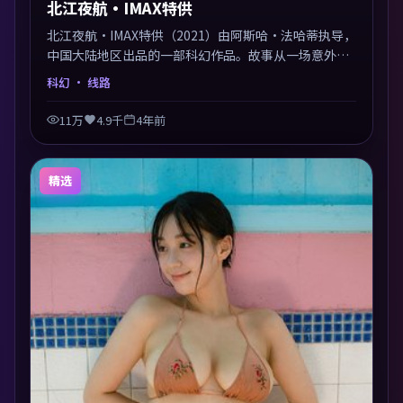
北江夜航·IMAX特供
北江夜航·IMAX特供（2021）由阿斯哈·法哈蒂执导，
中国大陆地区出品的一部科幻作品。故事从一场意外切
入，人物在道德与生存之间反复摇摆，叙事层层推进，
科幻
· 线路
情绪克制而有力。主演阵容以生活化表演见长，对手戏
火花四溅。
11万
4.9千
4年前
精选