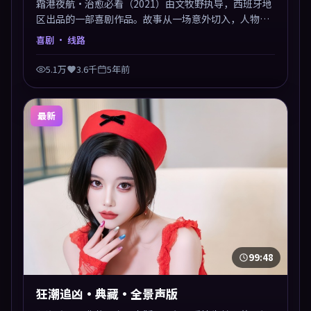
霜港夜航·治愈必看（2021）由文牧野执导，西班牙地
区出品的一部喜剧作品。故事从一场意外切入，人物在
道德与生存之间反复摇摆，叙事层层推进，情绪克制而
喜剧
· 线路
有力。主演阵容以生活化表演见长，对手戏火花四溅。
5.1万
3.6千
5年前
最新
99:48
狂潮追凶·典藏·全景声版