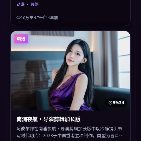
事交汇于终局，真相与救赎并行，适合喜欢细读表演的
动漫
· 线路
影迷。摄影与配乐高度统一，城市夜景与内心戏互为镜
像。
10万
4.7千
4年前
精选
99:34
南浦夜航·导演剪辑加长版
阿彼尔邦在南浦夜航·导演剪辑加长版中以冷静镜头书
写时代切片：2023于中国香港立项制作，类型为冒险。