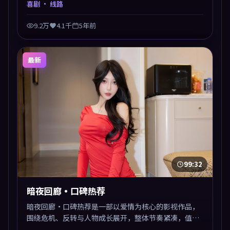
喜剧
· 线路
9.2万
4.1千
5年前
最新
99:32
暗夜回廊·口碑热荐
暗夜回廊·口碑热荐是一部以爱情为核心的影视作品，
围绕危机、反转与人物成长展开，整体节奏紧凑，值得
推荐观看。