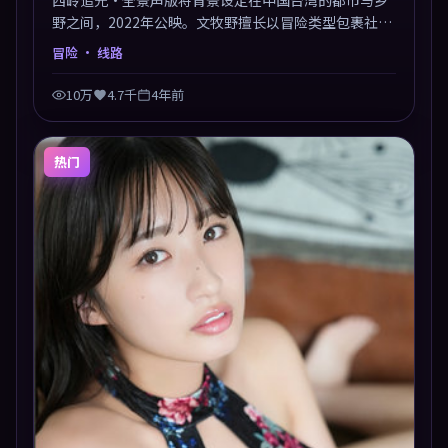
西岭追光·全景声版将背景设定在中国台湾的都市与乡
野之间，2022年公映。文牧野擅长以冒险类型包裹社会
议题，节奏张弛有度，留白处耐人寻味。剪辑利落，悬
冒险
· 线路
念钩子分布均匀，适合一口气看完。
10万
4.7千
4年前
热门