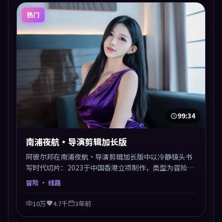
热门
99:34
南浦夜航·导演剪辑加长版
阿彼尔邦在南浦夜航·导演剪辑加长版中以冷静镜头书
写时代切片：2023于中国香港立项制作，类型为冒险。
多线叙事交汇于终局，真相与救赎并行，适合喜欢细读
冒险
· 线路
表演的影迷。摄影与配乐高度统一，城市夜景与内心戏
互为镜像。
10万
4.7千
3年前