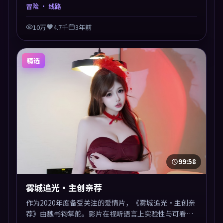
多线叙事交汇于终局，真相与救赎并行，适合喜欢细读
冒险
· 线路
表演的影迷。摄影与配乐高度统一，城市夜景与内心戏
互为镜像。
10万
4.7千
3年前
精选
99:58
雾城追光·主创亲荐
作为2020年度备受关注的爱情片，《雾城追光·主创亲
荐》由魏书钧掌舵。影片在视听语言上实验性与可看性